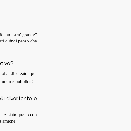
 anni saro' grande” 
ti quindi penso che 
ativo?
olla di creator per 
, monto e pubblico! 
ù divertente o 
 e' stato quello con 
ra amiche.