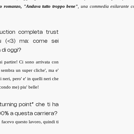
mo romanzo, "Andava tutto troppo bene"
, una commedia esilarante co
uction completa trust 
(<3) ma: come sei 
 di oggi?
 partire! Ci sono arrivata con 
 sembra un super cliche', ma e' 
i neri, pero' e' in quelli neri che 
condo me) piu' belle!
urning point” che ti ha 
100% a questa carriera?
facevo questo lavoro, quindi ti 