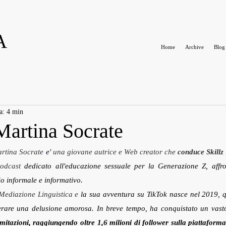
A
Home
Archive
Blog
a: 4 min
Martina Socrate
rtina Socrate 
e'
 una giovane autrice e Web creator che 
conduce Skillz 
odcast 
dedicato all'educazione sessuale per la Generazione Z, affro
o informale e informativo.
 Mediazione Linguistica e 
la sua avventura su TikTok nasce nel 2019, q
erare una delusione amorosa. In breve tempo, ha conquistato un vast
imitazioni, raggiungendo oltre 1,6 milioni di follower sulla piattaform