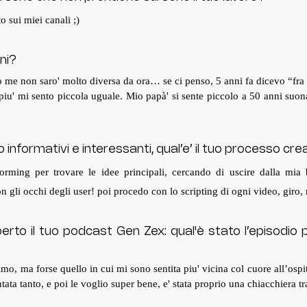
 sui miei canali ;)
nni?
e non saro' molto diversa da ora… se ci penso, 5 anni fa dicevo “fra 5
iu' mi sento piccola uguale. Mio papà' si sente piccolo a 50 anni suona
 informativi e interessanti, qual’e’ il tuo processo cre
orming per trovare le idee principali, cercando di uscire dalla mia b
n gli occhi degli user! poi procedo con lo scripting di ogni video, giro
rto il tuo podcast Gen Zex: qual'è stato l’episodio pi
mo, ma forse quello in cui mi sono sentita piu' vicina col cuore all’ospite
tata tanto, e poi le voglio super bene, e' stata proprio una chiacchiera t