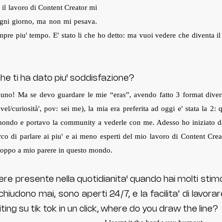
 il lavoro di Content Creator mi 
gni giorno, ma non mi pesava. 
pre piu' tempo. E' stato li che ho detto: ma vuoi vedere che diventa il
che ti ha dato piu' soddisfazione?
e uno! Ma se devo guardare le mie “eras”, avendo fatto 3 format diver
vel/curiosità', pov: sei me), la mia era preferita ad oggi e' stata la 2: q
l mondo e portavo la community a vederle con me. Adesso ho iniziato d
erco di parlare ai piu' e ai meno esperti del mio lavoro di Content Creat
troppo a mio parere in questo mondo.
re presente nella quotidianita' quando hai molti stimoli
 chiudono mai, sono aperti 24/7, e la facilita’ di lavora
ting su tik tok in un click, where do you draw the line? 