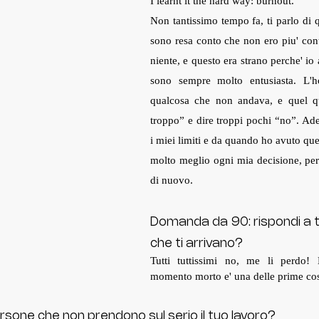
I learnt it the hard way: burnout.
Non tantissimo tempo fa, ti parlo di 
sono resa conto che non ero piu' cont
niente, e questo era strano perche' io
sono sempre molto entusiasta. L'h
qualcosa che non andava, e quel qua
troppo” e dire troppi pochi “no”. Ad
i miei limiti e da quando ho avuto que
molto meglio ogni mia decisione, per 
di nuovo.
Domanda da 90: rispondi a tu
che ti arrivano?
Tutti tuttissimi no, me li perdo
momento morto e' una delle prime cos
rsone che non prendono sul serio il tuo lavoro? 