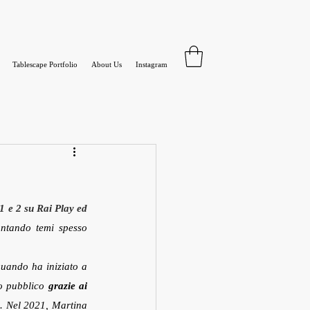
Tablescape Portfolio
About Us
Instagram
1 e 2 su Rai Play ed 
ntando temi spesso 
uando ha iniziato a 
o pubblico 
grazie ai 
a
. Nel 2021, Martina 