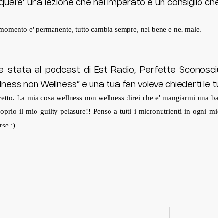
 qual’e’ una lezione che hai imparato e un consiglio che
momento e' permanente, tutto cambia sempre, nel bene e nel male.
 stata al podcast di Est Radio, Perfette Sconosci
lness non Wellness” e una tua fan voleva chiederti le tu
etto. La mia cosa wellness non wellness direi che e' mangiarmi una bar
prio il mio guilty pelasure!! Penso a tutti i micronutrienti in ogni mio
rse :)