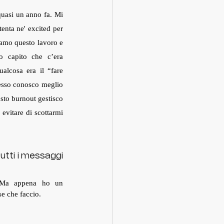
quasi un anno fa. Mi 
enta ne' excited per 
 amo questo lavoro e 
o capito che c’era 
lcosa era il “fare 
esso conosco meglio 
sto burnout gestisco 
evitare di scottarmi 
tti i messaggi 
! Ma appena ho un 
e che faccio.